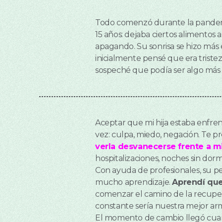
Todo comenzó durante la pandemia.
15 años: dejaba ciertos alimentos
apagando. Su sonrisa se hizo más
inicialmente pensé que era tristez
sospeché que podía ser algo más 
Aceptar que mi hija estaba enfren
vez: culpa, miedo, negación. Te p
verla desvanecerse frente a mi
hospitalizaciones, noches sin dormi
Con ayuda de profesionales, su pe
mucho aprendizaje.
Aprendí que
comenzar el camino de la recupera
constante sería nuestra mejor ar
El momento de cambio llegó cuand