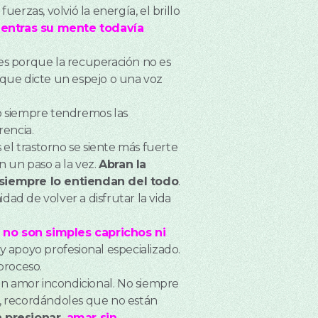
erzas, volvió la energía, el brillo
ientras su mente todavía
iles porque la recuperación no es
o que dicte un espejo o una voz
 no siempre tendremos las
rencia.
 el trastorno se siente más fuerte
n un paso a la vez.
Abran la
 siempre lo entiendan del todo
.
ad de volver a disfrutar la vida
s no son simples caprichos ni
 y apoyo profesional especializado.
proceso.
un amor incondicional. No siempre
es, recordándoles que no están
n presionar
, amar sin