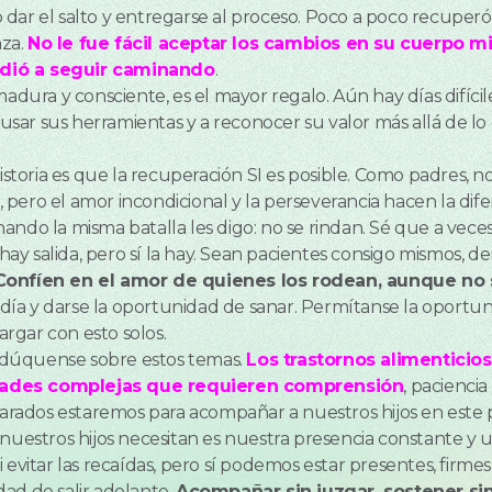
ar el salto y entregarse al proceso. Poco a poco recuperó fu
nza.
No le fue fácil aceptar los cambios en su cuerpo m
ndió a seguir caminando
.
madura y consciente, es el mayor regalo. Aún hay días difíc
a usar sus herramientas y a reconocer su valor más allá de l
historia es que la recuperación SI es posible. Como padres,
pero el amor incondicional y la perseverancia hacen la dife
ndo la misma batalla les digo: no se rindan. Sé que a veces
y salida, pero sí la hay. Sean pacientes consigo mismos, de
 Confíen en el amor de quienes los rodean, aunque no
a y darse la oportunidad de sanar. Permítanse la oportunid
rgar con esto solos.
: edúquense sobre estos temas.
Los trastornos alimenticio
dades complejas que requieren comprensión
, paciencia
rados estaremos para acompañar a nuestros hijos en este 
 nuestros hijos necesitan es nuestra presencia constante y 
 evitar las recaídas, pero sí podemos estar presentes, firm
ad de salir adelante.
Acompañar sin juzgar, sostener si