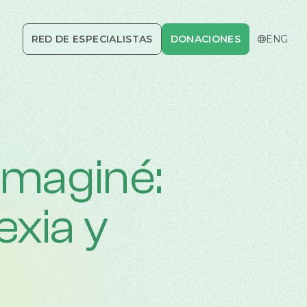
RED DE ESPECIALISTAS
DONACIONES
DONACIONES
CERRAR
ENG
imaginé:
exia y