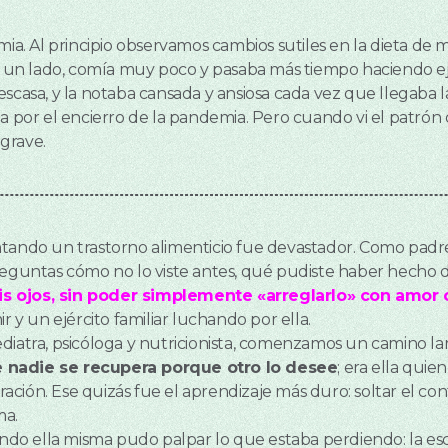
 Al principio observamos cambios sutiles en la dieta de mi
 a un lado, comía muy poco y pasaba más tiempo haciendo eje
 escasa, y la notaba cansada y ansiosa cada vez que llegab
a por el encierro de la pandemia. Pero cuando vi el patrón 
grave.
tando un trastorno alimenticio fue devastador. Como padre
reguntas cómo no lo viste antes, qué pudiste haber hecho d
s ojos, sin poder simplemente «arreglarlo» con amor 
r y un ejército familiar luchando por ella.
diatra, psicóloga y nutricionista, comenzamos un camino lar
 nadie se recupera porque otro lo desee
; era ella quie
ción. Ese quizás fue el aprendizaje más duro: soltar el con
ma.
o ella misma pudo palpar lo que estaba perdiendo: la escue