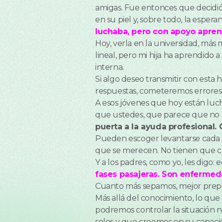
amigas. Fue entonces que decidió d
en su piel y, sobre todo, la espera
luchaba, pero con apoyo apre
Hoy, verla en la universidad, más 
lineal, pero mi hija ha aprendido 
interna.
Si algo deseo transmitir con esta 
respuestas, cometeremos errores, 
A esos jóvenes que hoy están lucha
que ustedes, que parece que no ha
puerta a la ayuda profesional.
Pueden escoger levantarse cada dí
que se merecen. No tienen que ca
Y a los padres, como yo, les digo
fases pasajeras. Son enferme
Cuanto más sepamos, mejor prepa
Más allá del conocimiento, lo que
podremos controlar la situación ni
solos y que creemos en su capacid