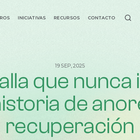
TROS
INICIATIVAS
RECURSOS
CONTACTO
INICIO
SOBRE NOSOTROS
19 SEP, 2025
INICIATIVAS
alla que nunca 
RECURSOS
istoria de anor
CONTACTO
RED DE ESPECIALISTAS
recuperación
ENG