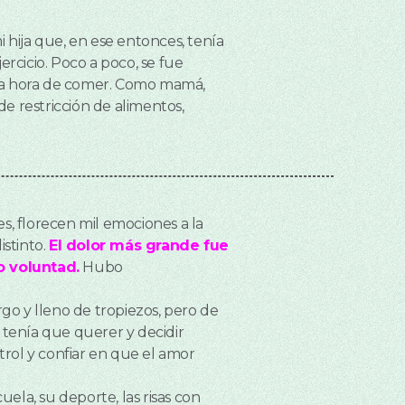
 hija que, en ese entonces, tenía
rcicio. Poco a poco, se fue
a la hora de comer. Como mamá,
de restricción de alimentos,
s, florecen mil emociones a la
istinto.
El dolor más grande fue
o voluntad.
Hubo
go y lleno de tropiezos, pero de
n tenía que querer y decidir
trol y confiar en que el amor
la, su deporte, las risas con