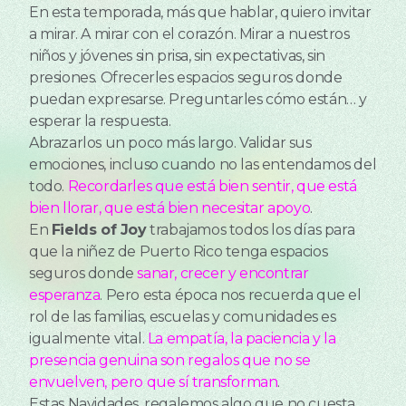
En esta temporada, más que hablar, quiero invitar
a mirar. A mirar con el corazón. Mirar a nuestros
niños y jóvenes sin prisa, sin expectativas, sin
presiones. Ofrecerles espacios seguros donde
puedan expresarse. Preguntarles cómo están… y
esperar la respuesta.
Abrazarlos un poco más largo. Validar sus
emociones, incluso cuando no las entendamos del
todo.
Recordarles que está bien sentir, que está
bien llorar, que está bien necesitar apoyo
.
En
Fields of Joy
trabajamos todos los días para
que la niñez de Puerto Rico tenga espacios
seguros donde
sanar, crecer y encontrar
esperanza
. Pero esta época nos recuerda que el
rol de las familias, escuelas y comunidades es
igualmente vital.
La empatía, la paciencia y la
presencia genuina son regalos que no se
envuelven, pero que sí transforman
.
Estas Navidades, regalemos algo que no cuesta