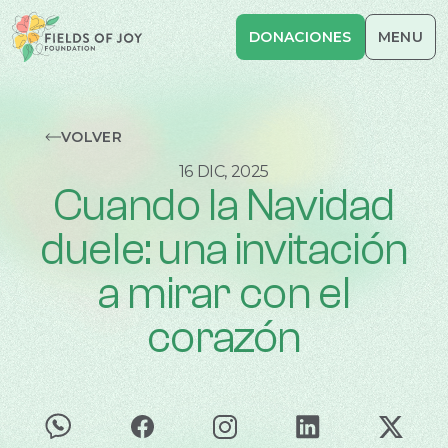
DONACIONES
DONACIONES
CERRAR
MENU
INICIO
SOBRE NOSOTROS
VOLVER
16 DIC, 2025
INICIATIVAS
Cuando la Navidad
RECURSOS
duele: una invitación
CONTACTO
a mirar con el
RED DE ESPECIALISTAS
corazón
ENG